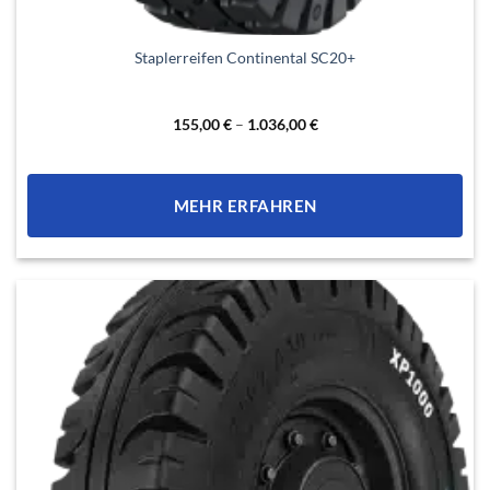
Dieses
Staplerreifen Continental SC20+
Produkt
weist
mehrere
155,00
€
–
1.036,00
€
Varianten
auf.
Die
MEHR ERFAHREN
Optionen
können
auf
der
Produktseite
gewählt
werden