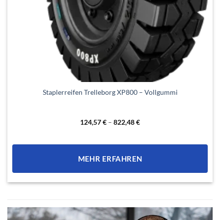
Dieses
Staplerreifen Trelleborg XP800 – Vollgummi
Produkt
weist
mehrere
124,57
€
–
822,48
€
Varianten
auf.
Die
MEHR ERFAHREN
Optionen
können
auf
der
Produktseite
gewählt