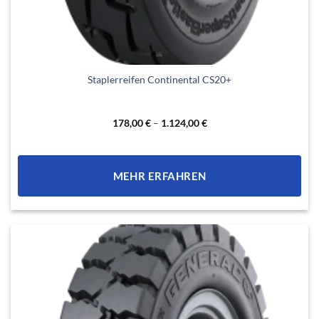
Dieses
Staplerreifen Continental CS20+
Produkt
weist
mehrere
178,00
€
–
1.124,00
€
Varianten
auf.
Die
MEHR ERFAHREN
Optionen
können
auf
der
Produktseite
gewählt
werden