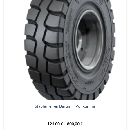
Dieses
Staplerreifen Barum – Vollgummi
Produkt
weist
mehrere
121,00
€
–
800,00
€
Varianten