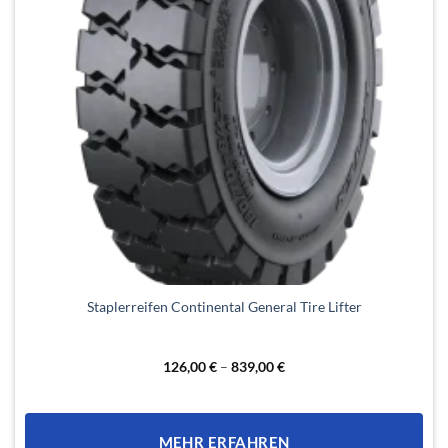
Dieses
Staplerreifen Continental General Tire Lifter
Produkt
weist
mehrere
126,00
€
–
839,00
€
Varianten
auf.
Die
MEHR ERFAHREN