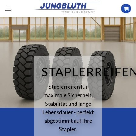
Zum
Inhalt
springen
STAPLERREIFE
Staplerreifen für
maximale Sicherheit,
Stabilität und lange
Lebensdauer - perfekt
abgestimmt auf Ihre
Stapler.