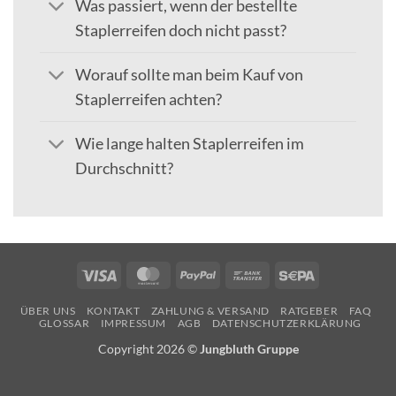
Was passiert, wenn der bestellte
Staplerreifen doch nicht passt?
Worauf sollte man beim Kauf von
Staplerreifen achten?
Wie lange halten Staplerreifen im
Durchschnitt?
Visa
MasterCard
PayPal
Bank
Sepa
Transfer
ÜBER UNS
KONTAKT
ZAHLUNG & VERSAND
RATGEBER
FAQ
GLOSSAR
IMPRESSUM
AGB
DATENSCHUTZERKLÄRUNG
Copyright 2026 ©
Jungbluth Gruppe