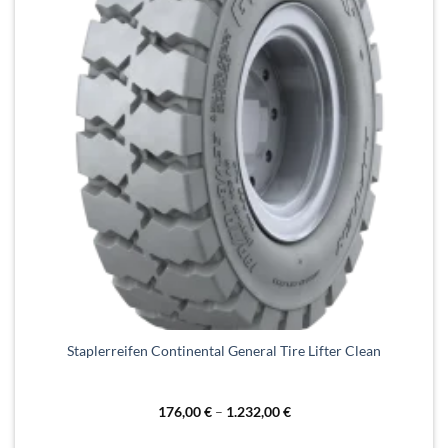
Dieses
Staplerreifen Continental General Tire Lifter Clean
Produkt
weist
mehrere
176,00
€
–
1.232,00
€
Varianten