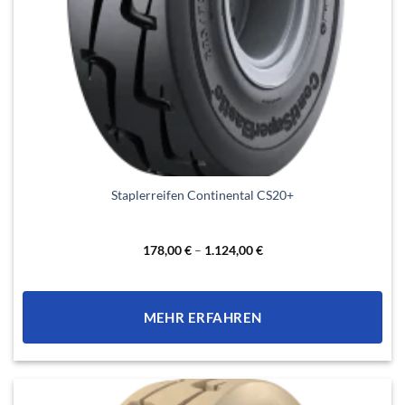
Dieses
Staplerreifen Continental CS20+
Produkt
weist
mehrere
178,00
€
–
1.124,00
€
Varianten
auf.
Die
MEHR ERFAHREN
Optionen
können
auf
der
Produktseite