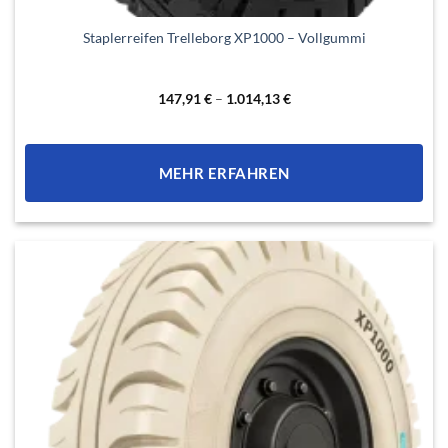
Dieses
Staplerreifen Trelleborg XP1000 – Vollgummi
Produkt
weist
mehrere
147,91
€
–
1.014,13
€
Varianten
auf.
Die
MEHR ERFAHREN
Optionen
können
auf
der
Produktseite
gewählt
werden