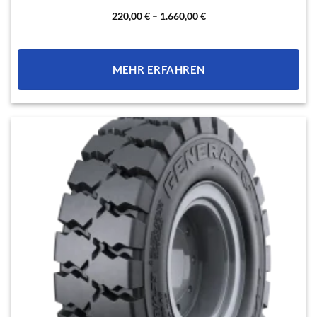
weist
mehrere
220,00
€
–
1.660,00
€
Varianten
auf.
Die
MEHR ERFAHREN
Optionen
können
auf
der
Produktseite
gewählt
werden