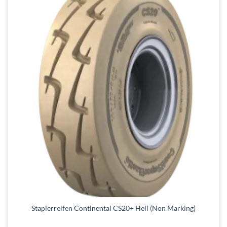
gewählt
werden
Dieses
Staplerreifen Continental CS20+ Hell (Non Marking)
Produkt