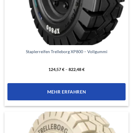
Dieses
Staplerreifen Trelleborg XP800 – Vollgummi
Produkt
weist
mehrere
124,57
€
–
822,48
€
Varianten
auf.
Die
MEHR ERFAHREN
Optionen
können
auf
der
Produktseite
gewählt
werden