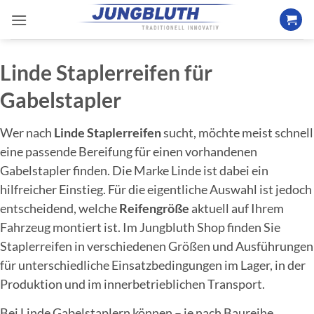
Zum
Inhalt
springen
Linde Staplerreifen für
Gabelstapler
Wer nach
Linde Staplerreifen
sucht, möchte meist schnell
eine passende Bereifung für einen vorhandenen
Gabelstapler finden. Die Marke Linde ist dabei ein
hilfreicher Einstieg. Für die eigentliche Auswahl ist jedoch
entscheidend, welche
Reifengröße
aktuell auf Ihrem
Fahrzeug montiert ist. Im Jungbluth Shop finden Sie
Staplerreifen in verschiedenen Größen und Ausführungen
für unterschiedliche Einsatzbedingungen im Lager, in der
Produktion und im innerbetrieblichen Transport.
Bei Linde Gabelstaplern können – je nach Baureihe,