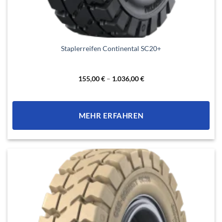
Dieses
Staplerreifen Continental SC20+
Produkt
weist
mehrere
155,00
€
–
1.036,00
€
Varianten
auf.
Die
MEHR ERFAHREN
Optionen
können
auf
der
Produktseite
gewählt
werden