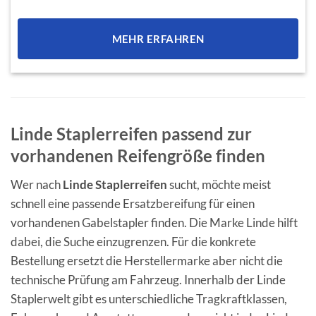
Varianten
auf.
Die
MEHR ERFAHREN
Optionen
können
auf
der
Produktseite
gewählt
Linde Staplerreifen passend zur
werden
vorhandenen Reifengröße finden
Wer nach
Linde Staplerreifen
sucht, möchte meist
schnell eine passende Ersatzbereifung für einen
vorhandenen Gabelstapler finden. Die Marke Linde hilft
dabei, die Suche einzugrenzen. Für die konkrete
Bestellung ersetzt die Herstellermarke aber nicht die
technische Prüfung am Fahrzeug. Innerhalb der Linde
Staplerwelt gibt es unterschiedliche Tragkraftklassen,