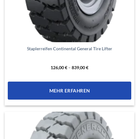
Dieses
Staplerreifen Continental General Tire Lifter
Produkt
weist
mehrere
126,00
€
–
839,00
€
Varianten
auf.
Die
MEHR ERFAHREN
Optionen
können
auf
der
Produktseite
gewählt
werden