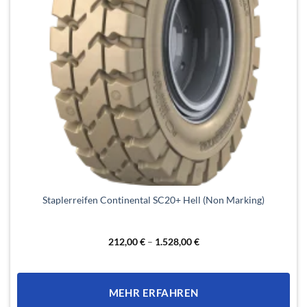
Dieses
Staplerreifen Continental SC20+ Hell (Non Marking)
Produkt
weist
mehrere
212,00
€
–
1.528,00
€
Varianten
auf.
Die
MEHR ERFAHREN
Optionen