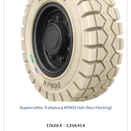
Dieses
Staplerreifen Trelleborg XP800 Hell (Non Marking)
Produkt
weist
mehrere
176,02
€
–
1.214,41
€