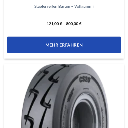
Dieses
Staplerreifen Barum – Vollgummi
Produkt
weist
mehrere
121,00
€
–
800,00
€
Varianten
auf.
Die
MEHR ERFAHREN
Optionen
können
auf
der
Produktseite
gewählt
werden