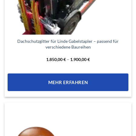
Dieses
Dachschutzgitter für Linde Gabelstapler – passend für
Produkt
verschiedene Baureihen
weist
mehrere
1.850,00
€
–
1.900,00
€
Varianten
auf.
Die
MEHR ERFAHREN
Optionen
können
auf
der
Produktseite
gewählt
werden