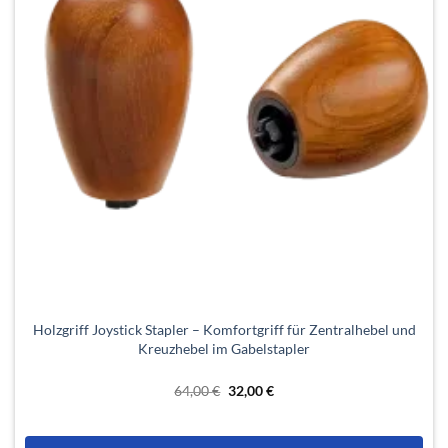
Holzgriff Joystick Stapler – Komfortgriff für Zentralhebel und
Kreuzhebel im Gabelstapler
Ursprünglicher
Aktueller
64,00
€
32,00
€
Preis
Preis
war:
ist:
64,00 €
32,00 €.