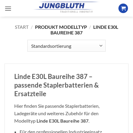
Zum
Inhalt
springen
START
/
PRODUKT MODELLTYP
/
LINDE E30L
BAUREIHE 387
Linde E30L Baureihe 387 –
passende Staplerbatterien &
Ersatzteile
Hier finden Sie passende Staplerbatterien,
Ladegeräte und weiteres Zubehör für den
Modelltyp
Linde E30L Baureihe 387
.
Für den professionellen Industrieeinsatz