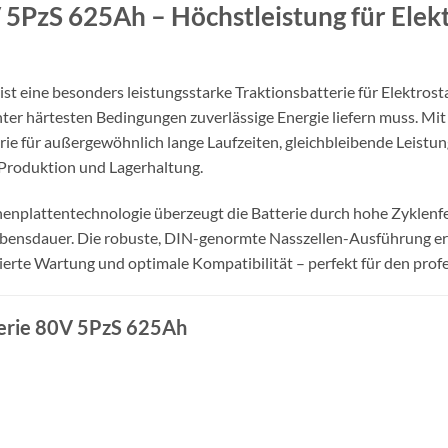
 5PzS 625Ah – Höchstleistung für Elekt
t eine besonders leistungsstarke Traktionsbatterie für Elektrosta
er härtesten Bedingungen zuverlässige Energie liefern muss. Mi
erie für außergewöhnlich lange Laufzeiten, gleichbleibende Leist
k, Produktion und Lagerhaltung.
enplattentechnologie überzeugt die Batterie durch hohe Zyklenfe
bensdauer. Die robuste, DIN-genormte Nasszellen-Ausführung erm
erte Wartung und optimale Kompatibilität – perfekt für den profe
terie 80V 5PzS 625Ah