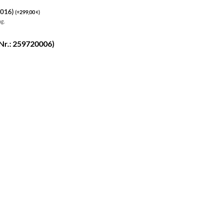
0016)
(
+
299,00
)
€
ng.
Nr.: 259720006)