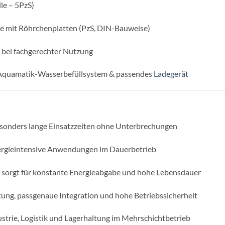
lle – 5PzS)
ie mit Röhrchenplatten (PzS, DIN-Bauweise)
n bei fachgerechter Nutzung
 Aquamatik-Wasserbefüllsystem & passendes
Ladegerät
esonders lange Einsatzzeiten ohne Unterbrechungen
nergieintensive Anwendungen im Dauerbetrieb
 sorgt für konstante Energieabgabe und hohe Lebensdauer
ng, passgenaue Integration und hohe Betriebssicherheit
ustrie, Logistik und Lagerhaltung im Mehrschichtbetrieb