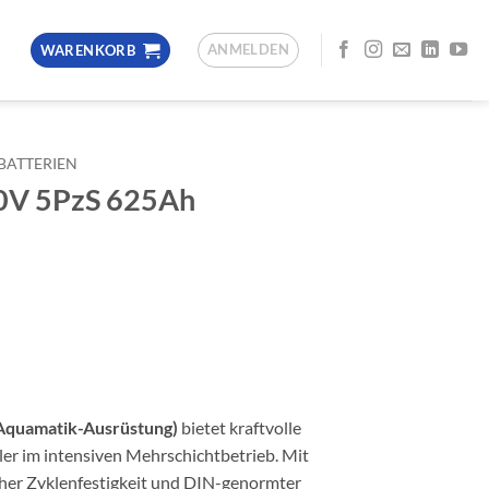
ANMELDEN
WARENKORB
BATTERIEN
 80V 5PzS 625Ah
 Aquamatik-Ausrüstung)
bietet kraftvolle
ler im intensiven Mehrschichtbetrieb. Mit
her Zyklenfestigkeit und DIN-genormter