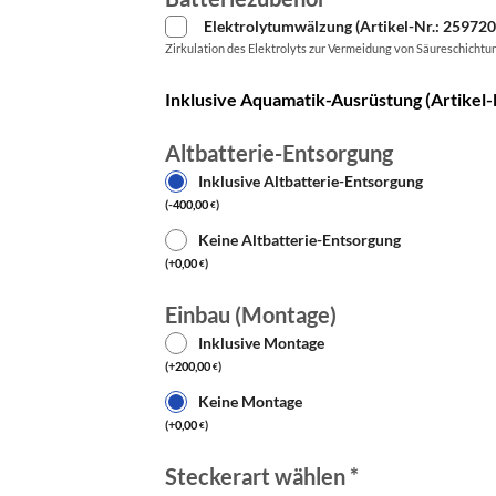
Elektrolytumwälzung (Artikel-Nr.: 25972
Zirkulation des Elektrolyts zur Vermeidung von Säureschichtu
Inklusive Aquamatik-Ausrüstung (Artikel-
Altbatterie-Entsorgung
Inklusive Altbatterie-Entsorgung
(
-
400,00
)
€
Keine Altbatterie-Entsorgung
(
+
0,00
)
€
Einbau (Montage)
Inklusive Montage
(
+
200,00
)
€
Keine Montage
(
+
0,00
)
€
Steckerart wählen
*