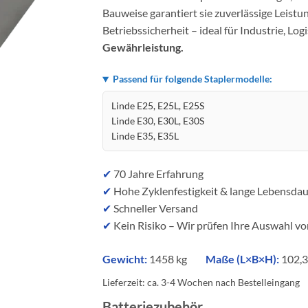
Bauweise garantiert sie zuverlässige Leist
Betriebssicherheit – ideal für Industrie, Log
Gewährleistung.
Passend für folgende Staplermodelle:
Linde E25, E25L, E25S
Linde E30, E30L, E30S
Linde E35, E35L
✔
70 Jahre Erfahrung
✔
Hohe Zyklenfestigkeit & lange Lebensda
✔
Schneller Versand
✔
Kein Risiko – Wir prüfen Ihre Auswahl vo
Gewicht:
1458 kg
Maße (L×B×H):
102,3
Lieferzeit:
ca. 3-4 Wochen nach Bestelleingang
Batteriezubehör