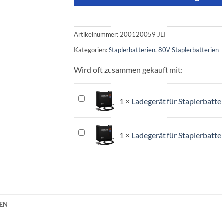
Artikelnummer:
200120059 JLI
Kategorien:
Staplerbatterien
,
80V Staplerbatterien
Wird oft zusammen gekauft mit:
Ladegerät
1
×
Ladegerät für Staplerbatte
für
Staplerbatterien
-
Ladegerät
1
×
Ladegerät für Staplerbatte
80V
für
-
Staplerbatterien
100
-
A
80V
-
75
NEN
A