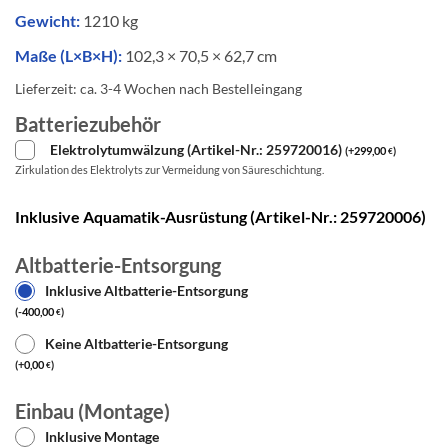
Gewicht:
1210 kg
Maße (L×B×H):
102,3 × 70,5 × 62,7 cm
Lieferzeit:
ca. 3-4 Wochen nach Bestelleingang
Batteriezubehör
Elektrolytumwälzung (Artikel-Nr.: 259720016)
(
+
299,00
)
€
Zirkulation des Elektrolyts zur Vermeidung von Säureschichtung.
Inklusive Aquamatik-Ausrüstung (Artikel-Nr.: 259720006)
Altbatterie-Entsorgung
Inklusive Altbatterie-Entsorgung
(
-
400,00
)
€
Keine Altbatterie-Entsorgung
(
+
0,00
)
€
Einbau (Montage)
Inklusive Montage