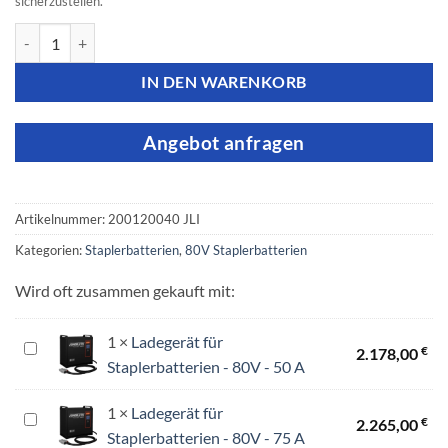
sicherzustellen.
Linde Staplerbatterie - 80V 4PzS 500Ah Menge
IN DEN WARENKORB
Angebot anfragen
Artikelnummer:
200120040 JLI
Kategorien:
Staplerbatterien
,
80V Staplerbatterien
Wird oft zusammen gekauft mit:
1
×
Ladegerät für
Ladegerät
€
2.178,00
Staplerbatterien - 80V - 50 A
für
Staplerbatterien
1
×
Ladegerät für
-
Ladegerät
€
2.265,00
Staplerbatterien - 80V - 75 A
80V
für