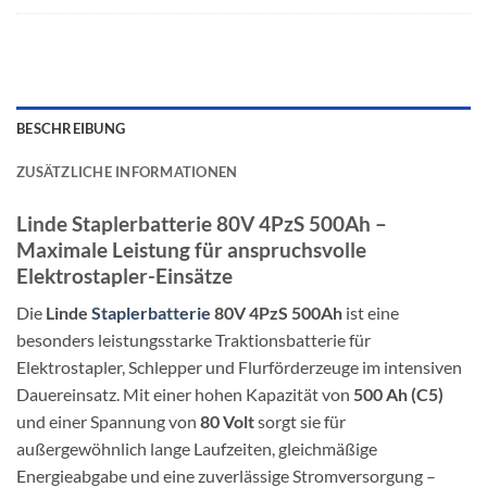
-
Staplerbatterien
50
-
A
80V
-
75
BESCHREIBUNG
A
ZUSÄTZLICHE INFORMATIONEN
Linde Staplerbatterie 80V 4PzS 500Ah –
Maximale Leistung für anspruchsvolle
Elektrostapler-Einsätze
Die
Linde
Staplerbatterie
80V 4PzS 500Ah
ist eine
besonders leistungsstarke Traktionsbatterie für
Elektrostapler, Schlepper und Flurförderzeuge im intensiven
Dauereinsatz. Mit einer hohen Kapazität von
500 Ah (C5)
und einer Spannung von
80 Volt
sorgt sie für
außergewöhnlich lange Laufzeiten, gleichmäßige
Energieabgabe und eine zuverlässige Stromversorgung –