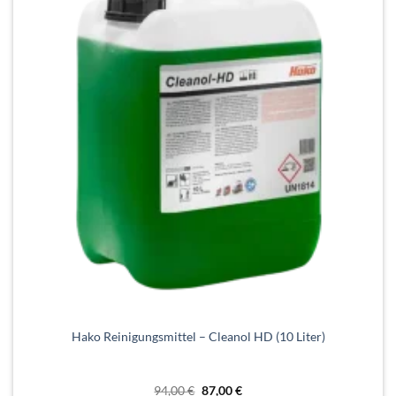
Hako Reinigungsmittel – Cleanol HD (10 Liter)
Ursprünglicher
Aktueller
94,00
€
87,00
€