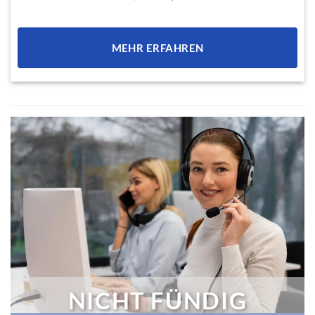
Preis
Preis
war:
ist:
94,00 €
87,00 €.
MEHR ERFAHREN
NICHT FÜNDIG