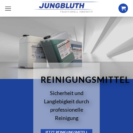
Zum
Inhalt
springen
REINIGUNGSMITTEL
Sicherheit und
Langlebigkeit durch
professionelle
Reinigung
JETZT REINIGUNGSMITELL