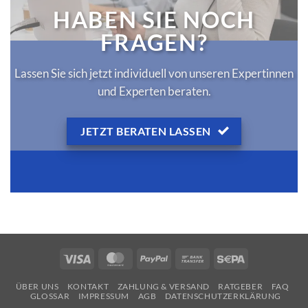
HABEN SIE NOCH
FRAGEN?
Lassen Sie sich jetzt individuell von unseren Expertinnen
und Experten beraten.
JETZT BERATEN LASSEN
Visa
MasterCard
PayPal
Bank
Sepa
Transfer
ÜBER UNS
KONTAKT
ZAHLUNG & VERSAND
RATGEBER
FAQ
GLOSSAR
IMPRESSUM
AGB
DATENSCHUTZERKLÄRUNG