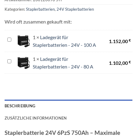
Kategorien:
Staplerbatterien
,
24V Staplerbatterien
Wird oft zusammen gekauft mit:
1
×
Ladegerät für
Ladegerät
€
1.152,00
Staplerbatterien - 24V - 100 A
für
Staplerbatterien
1
×
Ladegerät für
-
Ladegerät
€
1.102,00
Staplerbatterien - 24V - 80 A
24V
für
-
Staplerbatterien
100
-
A
24V
-
80
BESCHREIBUNG
A
ZUSÄTZLICHE INFORMATIONEN
Staplerbatterie 24V 6PzS 750Ah – Maximale