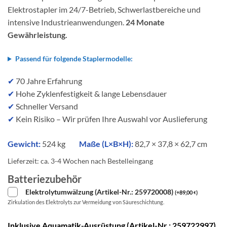
Elektrostapler im 24/7-Betrieb, Schwerlastbereiche und
intensive Industrieanwendungen.
24 Monate
Gewährleistung.
Passend für folgende Staplermodelle:
✔
70 Jahre Erfahrung
✔
Hohe Zyklenfestigkeit & lange Lebensdauer
✔
Schneller Versand
✔
Kein Risiko – Wir prüfen Ihre Auswahl vor Auslieferung
Gewicht:
524 kg
Maße (L×B×H):
82,7 × 37,8 × 62,7 cm
Lieferzeit:
ca. 3-4 Wochen nach Bestelleingang
Batteriezubehör
Elektrolytumwälzung (Artikel-Nr.: 259720008)
(
+
89,00
)
€
Zirkulation des Elektrolyts zur Vermeidung von Säureschichtung.
Inklusive Aquamatik-Ausrüstung (Artikel-Nr.: 259722997)