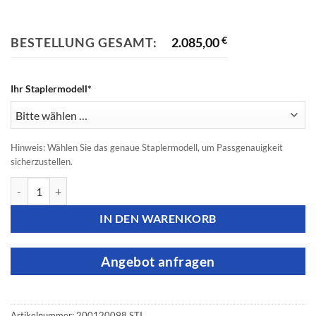
BESTELLUNG GESAMT:
2.085,00
€
Ihr Staplermodell*
Hinweis: Wählen Sie das genaue Staplermodell, um Passgenauigkeit
sicherzustellen.
Still Staplerbatterie -​​ 24V 6PzS 750Ah Menge
IN DEN WARENKORB
Angebot anfragen
Artikelnummer:
200120098 STI