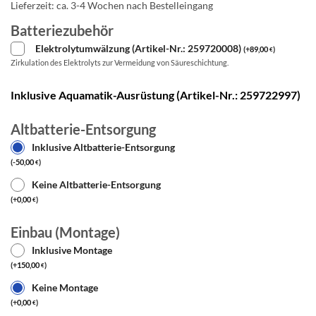
Lieferzeit:
ca. 3-4 Wochen nach Bestelleingang
Batteriezubehör
Elektrolytumwälzung (Artikel-Nr.: 259720008)
(
+
89,00
)
€
Zirkulation des Elektrolyts zur Vermeidung von Säureschichtung.
Inklusive Aquamatik-Ausrüstung (Artikel-Nr.: 259722997)
Altbatterie-Entsorgung
Inklusive Altbatterie-Entsorgung
(
-
50,00
)
€
Keine Altbatterie-Entsorgung
(
+
0,00
)
€
Einbau (Montage)
Inklusive Montage
(
+
150,00
)
€
Keine Montage
(
+
0,00
)
€