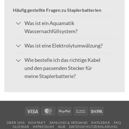
Häufig gestellte Fragen zu Staplerbatterien
Was ist ein Aquamatik
Wassernachfüllsystem?
Was ist eine Elektrolytumwälzung?
Wie bestelle ich das richtige Kabel
und den passenden Stecker für
meine Staplerbatterie?
Visa
MasterCard
PayPal
Bank
Sepa
Transfer
ÜBER UNS
KONTAKT
ZAHLUNG & VERSAND
RATGEBER
FAQ
GLOSSAR
IMPRESSUM
AGB
DATENSCHUTZERKLÄRUNG