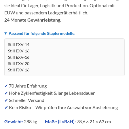
sie ideal für Lager, Logistik und Produktion. Optional mit
EUW und passendem Ladegerät erhältlich.
24 Monate Gewährleistung.
Passend für folgende Staplermodelle:
Still EXV-14
Still EXV-16
Still EXV-16i
Still EXV-20
Still FXV-16
✔
70 Jahre Erfahrung
✔
Hohe Zyklenfestigkeit & lange Lebensdauer
✔
Schneller Versand
✔
Kein Risiko – Wir prüfen Ihre Auswahl vor Auslieferung
Gewicht:
288 kg
Maße (L×B×H):
78,6 × 21 × 63 cm