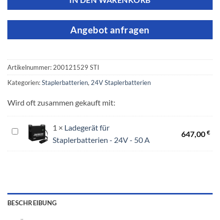
IN DEN WARENKORB
Angebot anfragen
Artikelnummer:
200121529 STI
Kategorien:
Staplerbatterien
,
24V Staplerbatterien
Wird oft zusammen gekauft mit:
1
×
Ladegerät für
Ladegerät
€
647,00
Staplerbatterien - 24V - 50 A
für
Staplerbatterien
-
24V
-
50
BESCHREIBUNG
A