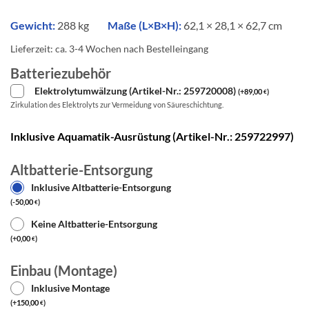
Gewicht:
288 kg
Maße (L×B×H):
62,1 × 28,1 × 62,7 cm
Lieferzeit:
ca. 3-4 Wochen nach Bestelleingang
Batteriezubehör
Elektrolytumwälzung (Artikel-Nr.: 259720008)
(
+
89,00
)
€
Zirkulation des Elektrolyts zur Vermeidung von Säureschichtung.
Inklusive Aquamatik-Ausrüstung (Artikel-Nr.: 259722997)
Altbatterie-Entsorgung
Inklusive Altbatterie-Entsorgung
(
-
50,00
)
€
Keine Altbatterie-Entsorgung
(
+
0,00
)
€
Einbau (Montage)
Inklusive Montage
(
+
150,00
)
€