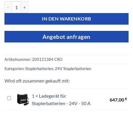
Crown Staplerbatterie -​​ 24V 3PzS 345Ah Menge
IN DEN WARENKORB
Angebot anfragen
Artikelnummer:
200121384 CRO
Kategorien:
Staplerbatterien
,
24V Staplerbatterien
Wird oft zusammen gekauft mit:
1
×
Ladegerät für
Ladegerät
€
647,00
Staplerbatterien - 24V - 50 A
für
Staplerbatterien
-
24V
-